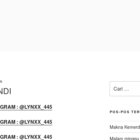
N
Pencarian
NDI
untuk:
AGRAM : @LYNXX_445
POS-POS TE
AGRAM : @LYNXX_445
Makna Kemerde
AGRAM : @LYNXX_445
Malam minggu d