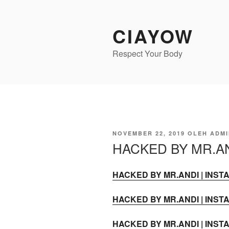
Lompat
ke
CIAYOW
konten
Respect Your Body
DIPOSKAN
NOVEMBER 22, 2019
OLEH
ADMI
PADA
HACKED BY MR.A
HACKED BY MR.ANDI | INST
HACKED BY MR.ANDI | INST
HACKED BY MR.ANDI | INST