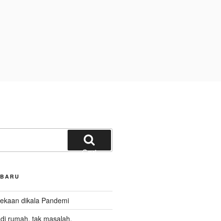
Cari
RBARU
kaan dikala Pandemi
i rumah, tak masalah.