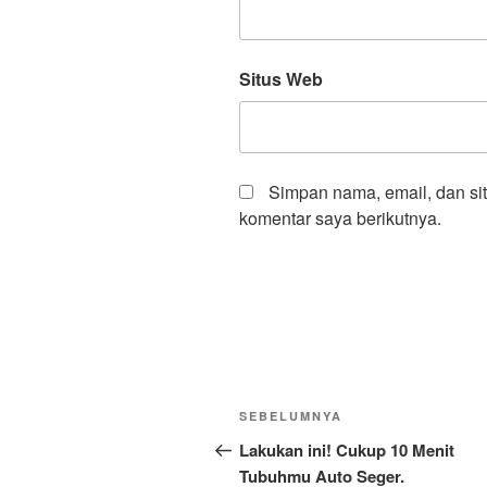
Situs Web
Simpan nama, email, dan si
komentar saya berikutnya.
Navigasi
Pos
SEBELUMNYA
pos
Sebelumnya
Lakukan ini! Cukup 10 Menit
Tubuhmu Auto Seger.