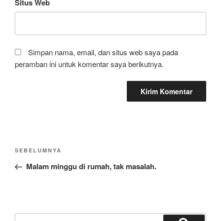
Situs Web
Simpan nama, email, dan situs web saya pada
peramban ini untuk komentar saya berikutnya.
Navigasi
Pos
SEBELUMNYA
pos
Sebelumnya
Malam minggu di rumah, tak masalah.
Pencarian