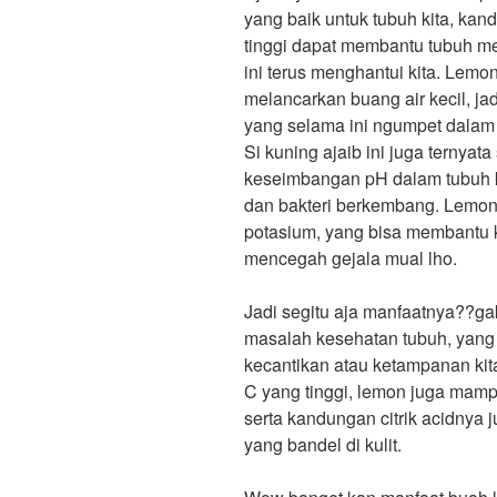
yang baik untuk tubuh kita, kan
tinggi dapat membantu tubuh m
ini terus menghantui kita. Lemon 
melancarkan buang air kecil, ja
yang selama ini ngumpet dalam t
Si kuning ajaib ini juga ternya
keseimbangan pH dalam tubuh k
dan bakteri berkembang. Lemon
potasium, yang bisa membantu k
mencegah gejala mual lho.
Jadi segitu aja manfaatnya??g
masalah kesehatan tubuh, yang
kecantikan atau ketampanan ki
C yang tinggi, lemon juga mam
serta kandungan citrik acidnya
yang bandel di kulit.