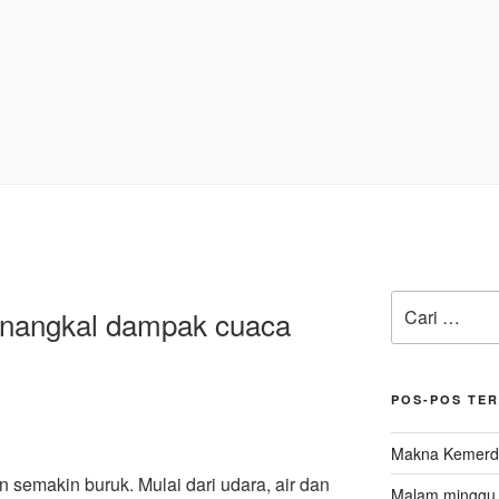
N
Pencarian
penangkal dampak cuaca
untuk:
POS-POS TE
Makna Kemerde
n semakin buruk. Mulai dari udara, air dan
Malam minggu d