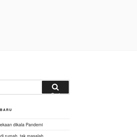
Cari
RBARU
kaan dikala Pandemi
i rumah, tak masalah.