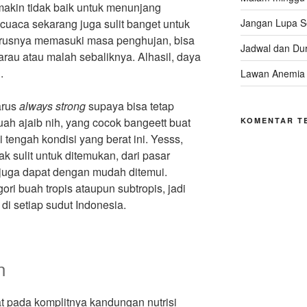
akin tidak baik untuk menunjang
cuaca sekarang juga sulit banget untuk
Jangan Lupa 
harusnya memasuki masa penghujan, bisa
Jadwal dan Dur
arau atau malah sebaliknya. Alhasil, daya
.
Lawan Anemia
arus
always strong
supaya bisa tetap
buah ajaib nih, yang cocok bangeett buat
KOMENTAR T
 tengah kondisi yang berat ini. Yesss,
 sulit untuk ditemukan, dari pasar
 juga dapat dengan mudah ditemui.
ori buah tropis ataupun subtropis, jadi
di setiap sudut Indonesia.
n
at pada komplitnya kandungan nutrisi