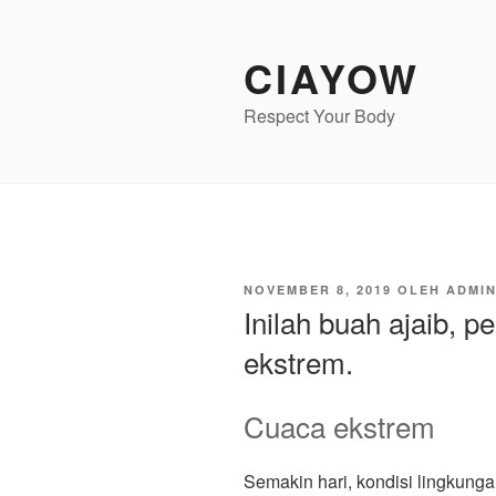
Lompat
ke
CIAYOW
konten
Respect Your Body
DIPOSKAN
NOVEMBER 8, 2019
OLEH
ADMI
PADA
Inilah buah ajaib, 
ekstrem.
Cuaca ekstrem
Semakin hari, kondisi lingkunga