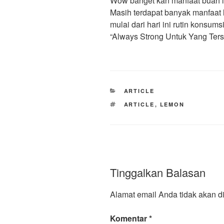
Wow banget kan manfaat buah l
Masih terdapat banyak manfaat l
mulai dari hari ini rutin konsums
“Always Strong Untuk Yang Ters
KATEGORI
ARTICLE
TAG
ARTICLE
,
LEMON
Tinggalkan Balasan
Alamat email Anda tidak akan di
Komentar
*