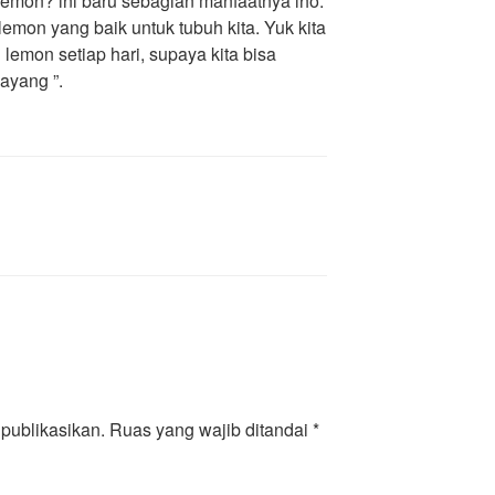
emon? ini baru sebagian manfaatnya lho.
emon yang baik untuk tubuh kita. Yuk kita
i lemon setiap hari, supaya kita bisa
ayang ”.
publikasikan.
Ruas yang wajib ditandai
*