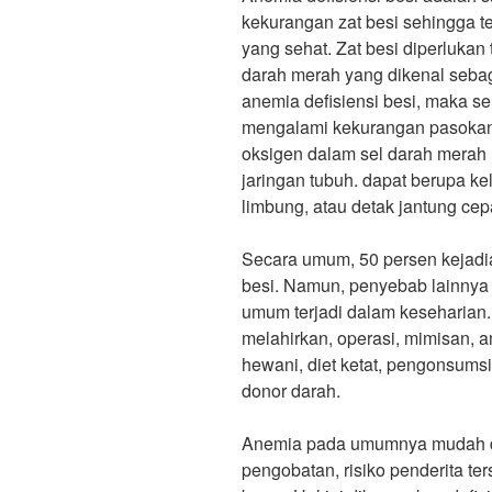
kekurangan zat besi sehingga t
yang sehat. Zat besi diperluka
darah merah yang dikenal seba
anemia defisiensi besi, maka s
mengalami kekurangan pasokan
oksigen dalam sel darah merah 
jaringan tubuh. dapat berupa kel
limbung, atau detak jantung cep
Secara umum, 50 persen kejadi
besi. Namun, penyebab lainnya 
umum terjadi dalam keseharian.
melahirkan, operasi, mimisan, a
hewani, diet ketat, pengonsums
donor darah.
Anemia pada umumnya mudah dit
pengobatan, risiko penderita te