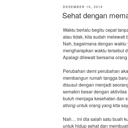
DIPOSKAN
DESEMBER 10, 2019
PADA
Sehat dengan meman
Waktu berlalu begitu cepat tanp
atau tidak, kita sudah melewat
Nah, bagaimana dengan waktu y
mengharapkan waktu tersebut d
Apalagi dilewati bersama orang
Perubahan demi perubahan akan 
membangun rumah tangga baru da
disusul dengan menjadi seorang
semakin besar dengan aktivitas 
butuh menjaga kesehatan dan sta
strong
untuk orang yang kita saya
Nah… ini dia salah satu buah k
untuk hidup sehat dan membuat k