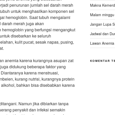
erjadi penurunan jumlah sel darah merah
Makna Kemerde
n tubuh untuk menghasilkan komponen sel
Malam minggu d
gai hemoglobin. Saat tubuh mengalami
el darah merah juga akan
Jangan Lupa 
 hemoglobin yang berfungsi mengangkut
Jadwal dan Dur
untuk disebarkan ke seluruh
elahan, kulit pucat, sesak napas, pusing,
Lawan Anemia
at.
an anemia karena kurangnya asupan zat
KOMENTAR T
juga didukung beberapa faktor yang
 Diantaranya karena menstruasi,
mbeien, kurang nutrisi, kurangnya protein
i alkohol, bahkan bisa disebabkan karena
angani. Namun jika dibiarkan tanpa
rserang penyakit dan infeksi semakin