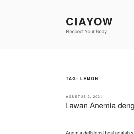
Lompat
ke
CIAYOW
konten
Respect Your Body
TAG:
LEMON
DIPOSKAN
AGUSTUS 2, 2021
PADA
Lawan Anemia den
Anemia defisiensi besi adalah 