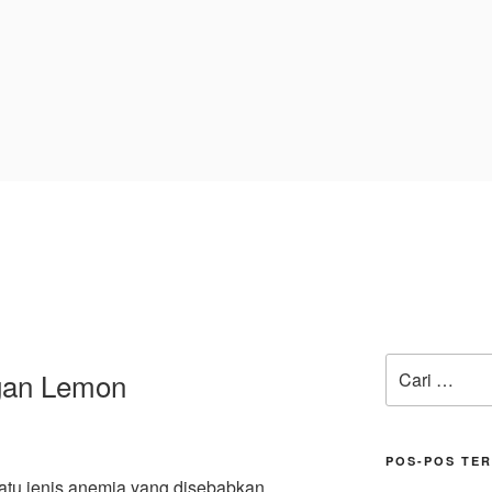
Pencarian
gan Lemon
untuk:
POS-POS TE
satu jenis anemia yang disebabkan