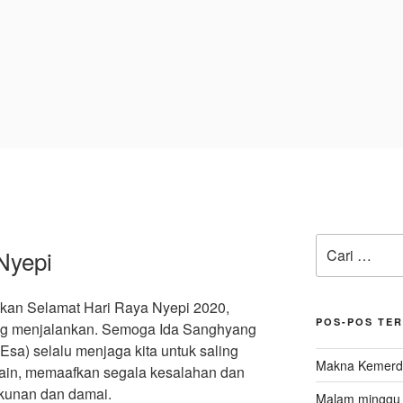
Pencarian
Nyepi
untuk:
an Selamat Hari Raya Nyepi 2020,
POS-POS TE
ng menjalankan. Semoga Ida Sanghyang
a) selalu menjaga kita untuk saling
Makna Kemerde
ain, memaafkan segala kesalahan dan
ukunan dan damai.
Malam minggu d