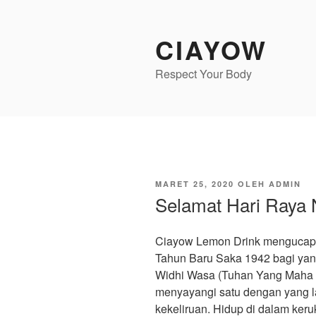
Lompat
ke
CIAYOW
konten
Respect Your Body
DIPOSKAN
MARET 25, 2020
OLEH
ADMIN
PADA
Selamat Hari Raya 
Ciayow Lemon Drink mengucapk
Tahun Baru Saka 1942 bagi ya
Widhi Wasa (Tuhan Yang Maha Es
menyayangi satu dengan yang l
kekeliruan. Hidup di dalam ker