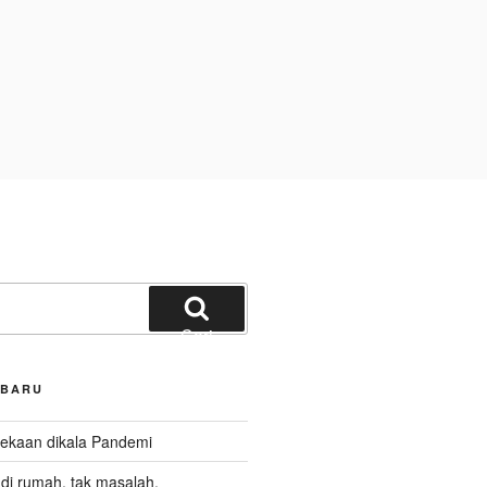
Cari
RBARU
kaan dikala Pandemi
i rumah, tak masalah.