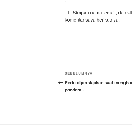
Simpan nama, email, dan si
komentar saya berikutnya.
Navigasi
Pos
SEBELUMNYA
pos
Sebelumnya
Perlu dipersiapkan saat mengha
pandemi.