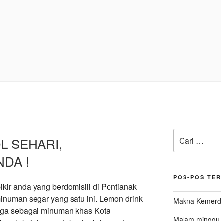
Pencarian
L SEHARI,
untuk:
DA !
POS-POS TE
ikir anda yang berdomisili di Pontianak
minuman segar yang satu ini. Lemon drink
Makna Kemerde
juga sebagai minuman khas Kota
Malam minggu d