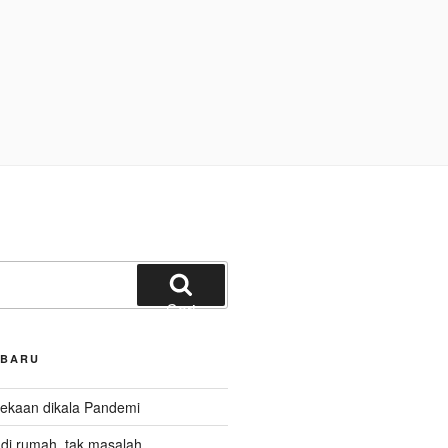
Cari
RBARU
kaan dikala Pandemi
i rumah, tak masalah.