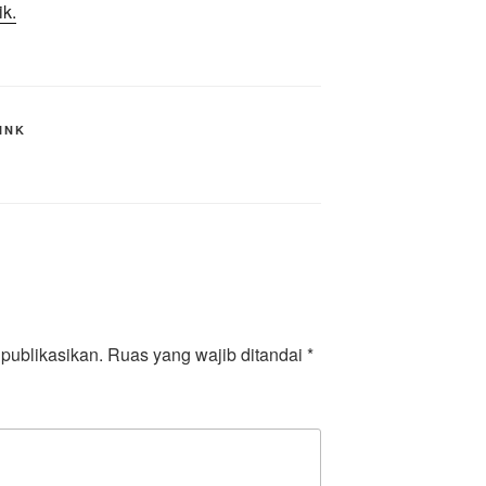
k.
INK
publikasikan.
Ruas yang wajib ditandai
*