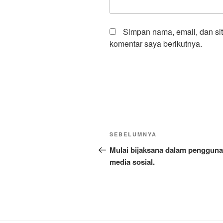
Simpan nama, email, dan si
komentar saya berikutnya.
Navigasi
Pos
SEBELUMNYA
pos
Sebelumnya
Mulai bijaksana dalam penggun
media sosial.