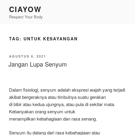
Lompat
CIAYOW
ke
Respect Your Body
konten
TAG:
UNTUK KESAYANGAN
DIPOSKAN
AGUSTUS 6, 2021
PADA
Jangan Lupa Senyum
Dalam fisiolog
i
, senyum adalah ekspresi wajah yang terjadi
akibat bergeraknya atau timbulnya suatu gerakan
di bibir atau kedua ujungnya, atau pula di sekitar mata.
Kebanyakan orang senyum untuk
menampilkan kebahagiaan dan rasa senang.
Senyum itu datang dari rasa kebahagiaan atau