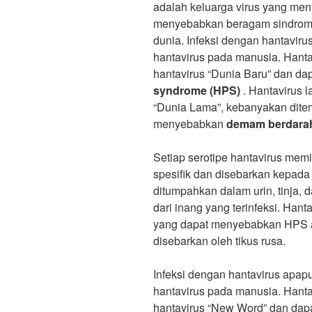
adalah keluarga virus yang men
menyebabkan beragam sindrom p
dunia. Infeksi dengan hantavir
hantavirus pada manusia. Hanta
hantavirus “Dunia Baru” dan d
syndrome (HPS)
. Hantavirus l
“Dunia Lama”, kebanyakan dite
menyebabkan
demam berdarah
Setiap serotipe hantavirus memi
spesifik dan disebarkan kepada 
ditumpahkan dalam urin, tinja, da
dari inang yang terinfeksi. Hant
yang dapat menyebabkan HPS
disebarkan oleh tikus rusa.
Infeksi dengan hantavirus apap
hantavirus pada manusia. Hanta
hantavirus “New Word” dan dap