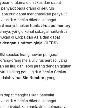
yebar terutama oleh tikus dan dapat
enyakit pada orang di seluruh
us apa pun dapat menghasilkan penyakit
virus di Amerika dikenal sebagai
apat menyebabkan
hantavirus pulmonary
ainnya, yang dikenal sebagai hantavirus
mukan di Eropa dan Asia dan dapat
 dengan sindrom ginjal (HFRS)
.
liki spesies inang hewan pengerat
orang-orang melalui virus aerosol yang
n air liur, dan lebih jarang dengan gigitan
avirus paling penting di Amerika Serikat
 adalah
virus Sin Nombre
, yang
un dapat menghasilkan penyakit
virus di Amerika dikenal sebagai
at menyebabkan hantavirus pulmonary