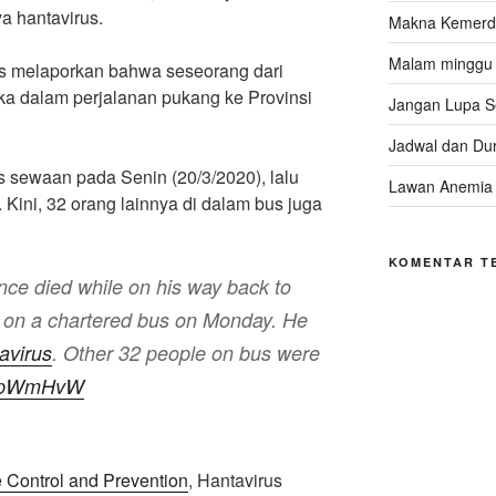
a hantavirus.
Makna Kemerde
Malam minggu d
es melaporkan bahwa seseorang dari
ka dalam perjalanan pukang ke Provinsi
Jangan Lupa 
Jadwal dan Dur
s sewaan pada Senin (20/3/2020), lalu
Lawan Anemia
us. Kini, 32 orang lainnya di dalam bus juga
KOMENTAR T
ce died while on his way back to
 on a chartered bus on Monday. He
avirus
. Other 32 people on bus were
XzBpWmHvW
e Control and Prevention
, Hantavirus