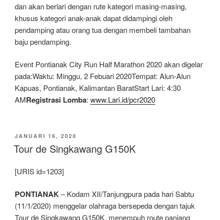
dan akan berlari dengan rute kategori masing-masing,
khusus kategori anak-anak dapat didampingi oleh
pendamping atau orang tua dengan membeli tambahan
baju pendamping.
Event Pontianak City Run Half Marathon 2020 akan digelar
pada:Waktu: Minggu, 2 Febuari 2020Tempat: Alun-Alun
Kapuas, Pontianak, Kalimantan BaratStart Lari: 4:30
AM
Registrasi Lomba
:
www.Lari.id/pcr2020
DIPOSKAN
JANUARI 16, 2020
PADA
Tour de Singkawang G150K
[URIS id=1203]
PONTIANAK
– Kodam XII/Tanjungpura pada hari Sabtu
(11/1/2020) menggelar olahraga bersepeda dengan tajuk
Tour de Singkawang G150K, menempuh route panjang