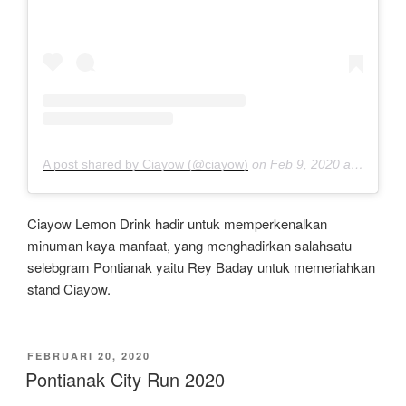
A post shared by Ciayow (@ciayow)
on
Feb 9, 2020 at 10:22pm PST
Ciayow Lemon Drink hadir untuk memperkenalkan
minuman kaya manfaat, yang menghadirkan salahsatu
selebgram Pontianak yaitu Rey Baday untuk memeriahkan
stand Ciayow.
DIPOSKAN
FEBRUARI 20, 2020
PADA
Pontianak City Run 2020