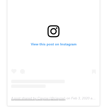
View this post on Instagram
A post shared by Ciayow (@ciayow)
on
Feb 3, 2020 at 7:56pm PST