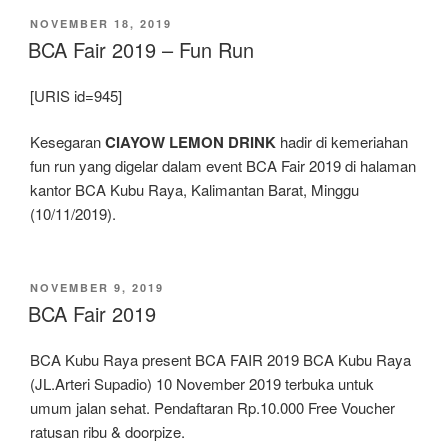
DIPOSKAN
NOVEMBER 18, 2019
PADA
BCA Fair 2019 – Fun Run
[URIS id=945]
Kesegaran
CIAYOW LEMON DRINK
hadir di kemeriahan
fun run yang digelar dalam event BCA Fair 2019 di halaman
kantor BCA Kubu Raya, Kalimantan Barat, Minggu
(10/11/2019).
DIPOSKAN
NOVEMBER 9, 2019
PADA
BCA Fair 2019
BCA Kubu Raya present BCA FAIR 2019 BCA Kubu Raya
(JL.Arteri Supadio) 10 November 2019 terbuka untuk
umum jalan sehat. Pendaftaran Rp.10.000 Free Voucher
ratusan ribu & doorpize.